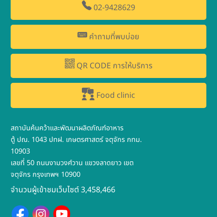
02-9428629
คำถามที่พบบ่อย
QR CODE การให้บริการ
Food clinic
สถาบันค้นคว้าและพัฒนาผลิตภัณฑ์อาหาร
ตู้ ปณ. 1043 ปทฝ. เกษตรศาสตร์ จตุจักร กทม.
10903
เลขที่ 50 ถนนงามวงศ์วาน แขวงลาดยาว เขต
จตุจักร กรุงเทพฯ 10900
จำนวนผู้เข้าชมเว็บไซต์ 3,458,466