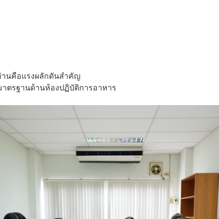
่านคือแรงผลักดันสำคัญ
าตรฐานด้านห้องปฏิบัติการอาหาร