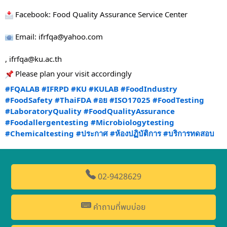
 Facebook: Food Quality Assurance Service Center
 Email: ifrfqa@yahoo.com
, ifrfqa@ku.ac.th
 Please plan your visit accordingly
#FQALAB
#IFRPD
#KU
#KULAB
#FoodIndustry
#FoodSafety
#ThaiFDA
#อย
#ISO17025
#FoodTesting
#LaboratoryQuality
#FoodQualityAssurance
#Foodallergentesting
#Microbiologytesting
#Chemicaltesting
#ประกาศ
#ห้องปฏิบัติการ
#บริการทดสอบ
02-9428629
คำถามที่พบบ่อย