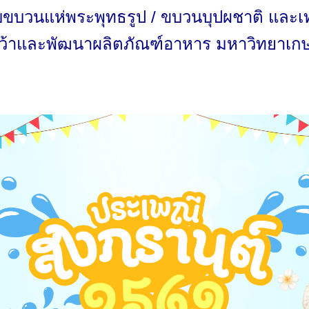
ับขบวนแห่พระพุทธรูป / ขบวนบุปผชาติ และเ
ว้าและพัฒนาผลิตภัณฑ์อาหาร มหาวิทยาเก