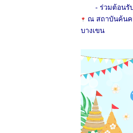
- ร่วมต้อนร
ณ สถาบันค้นค
บางเขน