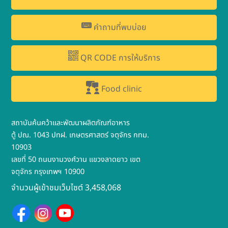
คำถามที่พบบ่อย
QR CODE การให้บริการ
Food clinic
สถาบันค้นคว้าและพัฒนาผลิตภัณฑ์อาหาร
ตู้ ปณ. 1043 ปทฝ. เกษตรศาสตร์ จตุจักร กทม.
10903
เลขที่ 50 ถนนงามวงศ์วาน แขวงลาดยาว เขต
จตุจักร กรุงเทพฯ 10900
จำนวนผู้เข้าชมเว็บไซต์ 3,458,068