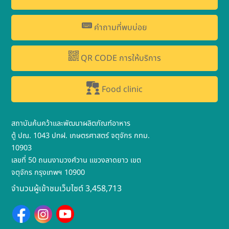
คำถามที่พบบ่อย
QR CODE การให้บริการ
Food clinic
สถาบันค้นคว้าและพัฒนาผลิตภัณฑ์อาหาร
ตู้ ปณ. 1043 ปทฝ. เกษตรศาสตร์ จตุจักร กทม.
10903
เลขที่ 50 ถนนงามวงศ์วาน แขวงลาดยาว เขต
จตุจักร กรุงเทพฯ 10900
จำนวนผู้เข้าชมเว็บไซต์ 3,458,713