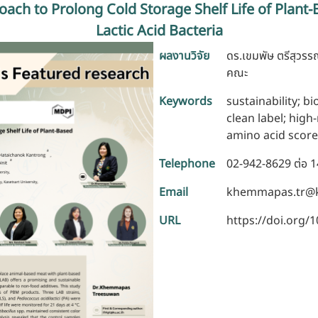
oach to Prolong Cold Storage Shelf Life of Plant
Lactic Acid Bacteria
ผลงานวิจัย
ดร.เขมพัษ ตรีสุวรร
คณะ
Keywords
sustainability; bi
clean label; high
amino acid score
Telephone
02-942-8629 ต่อ 
Email
khemmapas.tr@k
URL
https://doi.org/