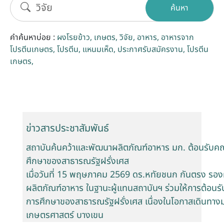
ค้นหา
รับข้อร้องเรียนและข้อเสนอแนะ
คำค้นหาบ่อย :
ผงโรยข้าว
เกษตร
วิจัย
อาหาร
อาหารจาก
ระบบสารสนเทศ (ใน)
โปรตีนเกษตร
โปรตีน
แหนมเห็ด
ประกาศรับสมัครงาน
โปรตีน
เกษตร
ติดต่อเรา
สายตรงผู้บริหาร
ข่าวสารประชาสัมพันธ์
สถาบันค้นคว้าและพัฒนาผลิตภัณฑ์อาหาร มก. ต้อนรับค
ศึกษาของสาธารณรัฐฝรั่งเศส
เมื่อวันที่ 15 พฤษภาคม 2569 ดร.หทัยชนก กันตรง รอง
ผลิตภัณฑ์อาหาร ในฐานะผู้แทนสถาบันฯ ร่วมให้การต้อน
การศึกษาของสาธารณรัฐฝรั่งเศส เนื่องในโอกาสเดินทาง
เกษตรศาสตร์ บางเขน