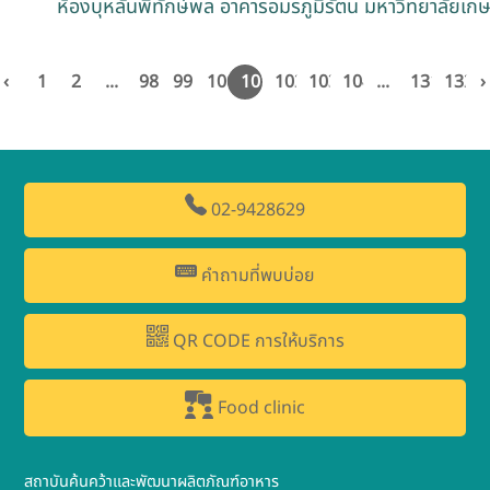
ห้องบุหลันพิทักษ์พล อาคารอมรภูมิรัตน มหาวิทยาลัยเก
‹
1
2
...
98
99
100
101
102
103
104
...
131
132
›
02-9428629
คำถามที่พบบ่อย
QR CODE การให้บริการ
Food clinic
สถาบันค้นคว้าและพัฒนาผลิตภัณฑ์อาหาร