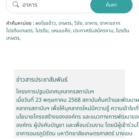
ค้นหา
รับข้อร้องเรียนและข้อเสนอแนะ
คำค้นหาบ่อย :
ผงโรยข้าว
เกษตร
วิจัย
อาหาร
อาหารจาก
ระบบสารสนเทศ (ใน)
โปรตีนเกษตร
โปรตีน
แหนมเห็ด
ประกาศรับสมัครงาน
โปรตีน
เกษตร
ติดต่อเรา
สายตรงผู้บริหาร
ข่าวสารประชาสัมพันธ์
โครงการปฐมนิเทศบุคลากรสถาบันฯ
เมื่อวันที่ 23 พฤษภาคม 2568 สถาบันค้นคว้าและพัฒนา
คลากรสถาบันฯ เพื่อให้บุคลากรใหม่มีความรู้ ความเข้าใจเกี
นโยบายโครงสร้างขององค์กร และแนวทางการพัฒนาของสถ
องค์กร ผู้บังคับบัญชา และเพื่อนร่วมงาน โดยมีผู้เข้าร
อาคารอมรภูมิรัตน มหาวิทยาลัยเกษตรศาสตร์ บางเขน