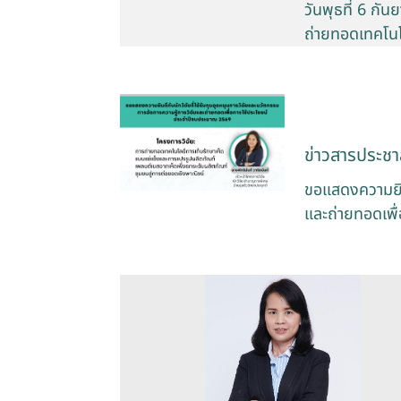
วันพุธที่ 6 กัน
ถ่ายทอดเทคโน
ข่าวสารประชาส
ขอแสดงความยินด
และถ่ายทอดเพื