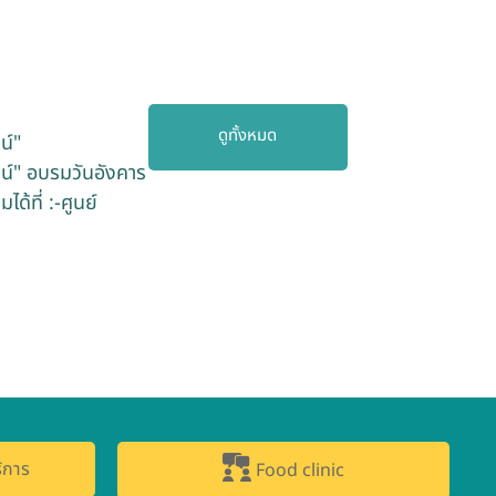
ดูทั้งหมด
น์"
น์" อบรมวันอังคาร
้ที่ :-ศูนย์
ิการ
Food clinic