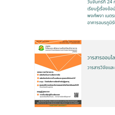
วันจันทร์ที่ 2
เรียนรู้เรื่อง
พงศ์พงา เนตร
อาคารอมรภูมิร
วารสารออนไล
วารสารวิจัยและ