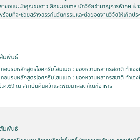
 เราขอแนะนำคุณชมดาว สิกขะมณฑล นักวิจัยชำนาญการพิเศษ ฝ่
้อมที่จะช่วยสร้างสรรค์นวัตกรรมและต่อยอดงานวิจัยให้เกิดประ
ัมพันธ์
ฝึกอบรมหลักสูตรไอศกรีมโฮมเมด : ของหวานหลากรสชาติ ทำเองที่
ฝึกอบรมหลักสูตรไอศกรีมโฮมเมด : ของหวานหลากรสชาติ ทำเองที่
 มี.ค.69 ณ สถาบันค้นคว้าและพัฒนาผลิตภัณฑ์อาหาร
ัมพันธ์