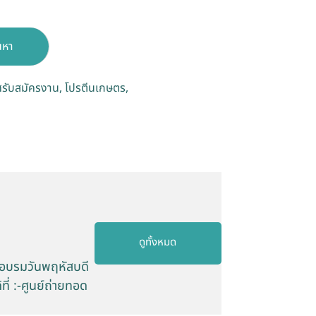
นหา
รับสมัครงาน
โปรตีนเกษตร
ดูทั้งหมด
 อบรมวันพฤหัสบดี
ี่ :-ศูนย์ถ่ายทอด