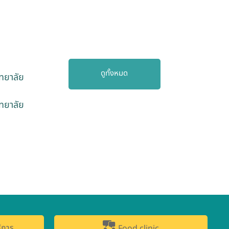
ดูทั้งหมด
ิทยาลัย
ิทยาลัย
า
ิการ
Food clinic