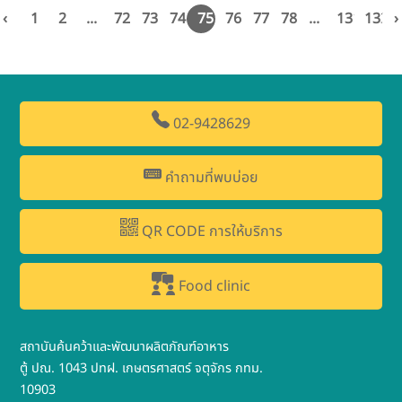
‹
1
2
...
72
73
74
75
76
77
78
...
131
132
›
02-9428629
คำถามที่พบบ่อย
QR CODE การให้บริการ
Food clinic
สถาบันค้นคว้าและพัฒนาผลิตภัณฑ์อาหาร
ตู้ ปณ. 1043 ปทฝ. เกษตรศาสตร์ จตุจักร กทม.
10903