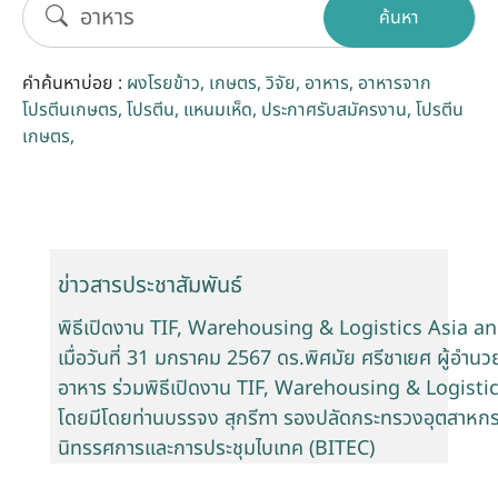
ค้นหา
รับข้อร้องเรียนและข้อเสนอแนะ
คำค้นหาบ่อย :
ผงโรยข้าว
เกษตร
วิจัย
อาหาร
อาหารจาก
ระบบสารสนเทศ (ใน)
โปรตีนเกษตร
โปรตีน
แหนมเห็ด
ประกาศรับสมัครงาน
โปรตีน
เกษตร
ติดต่อเรา
สายตรงผู้บริหาร
ข่าวสารประชาสัมพันธ์
พิธีเปิดงาน TIF, Warehousing & Logistics Asia 
เมื่อวันที่ 31 มกราคม 2567 ดร.พิศมัย ศรีชาเยศ ผู้อำ
อาหาร ร่วมพิธีเปิดงาน TIF, Warehousing & Logist
โดยมีโดยท่านบรรจง สุกรีฑา รองปลัดกระทรวงอุตสาหกรร
นิทรรศการและการประชุมไบเทค (BITEC)