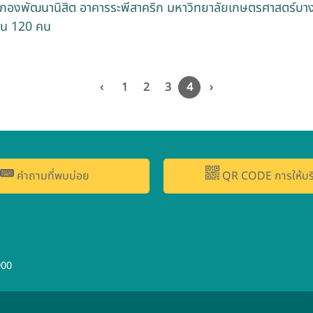
1 กองพัฒนานิสิต อาคารระพีสาคริก มหาวิทยาลัยเกษตรศาสตร์บาง
นวน 120 คน
‹
1
2
3
4
›
คำถามที่พบบ่อย
QR CODE การให้บร
900