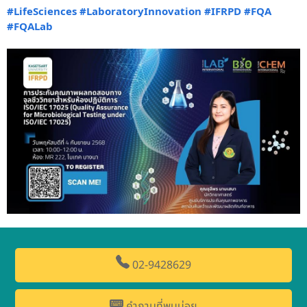
#LifeSciences
#LaboratoryInnovation
#IFRPD
#FQA
#FQALab
02-9428629
คำถามที่พบบ่อย