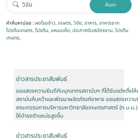
ค้นหา
รับข้อร้องเรียนและข้อเสนอแนะ
คำค้นหาบ่อย :
ผงโรยข้าว
เกษตร
วิจัย
อาหาร
อาหารจาก
ระบบสารสนเทศ (ใน)
โปรตีนเกษตร
โปรตีน
แหนมเห็ด
ประกาศรับสมัครงาน
โปรตีน
เกษตร
ติดต่อเรา
สายตรงผู้บริหาร
ข่าวสารประชาสัมพันธ์
ขอแสดงความยินดีกับบุคลากรสถาบันฯ ที่ได้รับแต่งตั้งให้
สถาบันค้นคว้าและพัฒนาผลิตภัณฑ์อาหาร ขอแสดงความยินด
คณะกรรมการบริหารมหาวิทยาลัยเกษตรศาสตร์ (ก.บ.ม.) ครั
ให้ดำรงตำแหน่งสูงขึ้น
ข่าวสารประชาสัมพันธ์