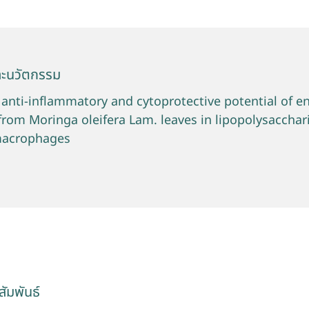
ละนวัตกรรม
 anti-inflammatory and cytoprotective potential of e
from Moringa oleifera Lam. leaves in lipopolysacchar
macrophages
ัมพันธ์