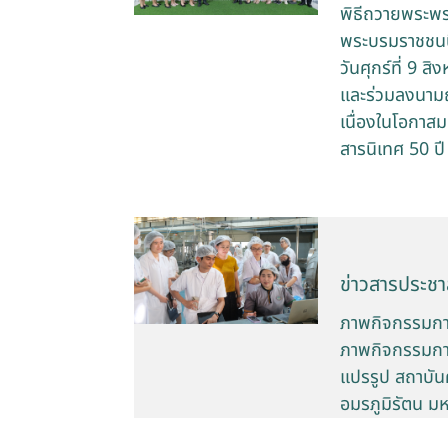
พิธีถวายพระพร
พระบรมราชชนน
วันศุกร์ที่ 9 
และร่วมลงนามถ
เนื่องในโอกาส
สารนิเทศ 50 ป
ข่าวสารประชาส
ภาพกิจกรรมกา
ภาพกิจกรรมกา
แปรรูป สถาบันค
อมรภูมิรัตน ม