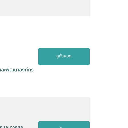
ดูทั้งหมด
รและพัฒนาองค์กร
ารและการขอ