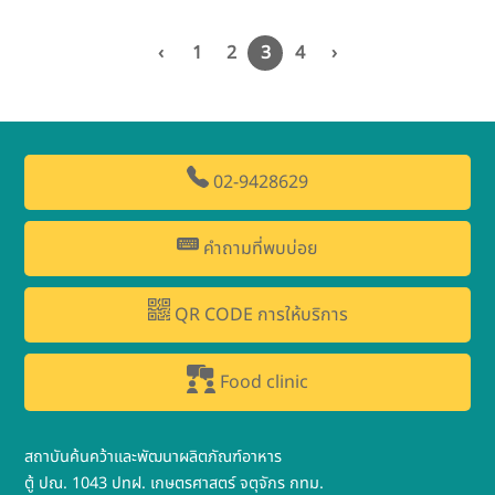
‹
1
2
3
4
›
02-9428629
คำถามที่พบบ่อย
QR CODE การให้บริการ
Food clinic
สถาบันค้นคว้าและพัฒนาผลิตภัณฑ์อาหาร
ตู้ ปณ. 1043 ปทฝ. เกษตรศาสตร์ จตุจักร กทม.