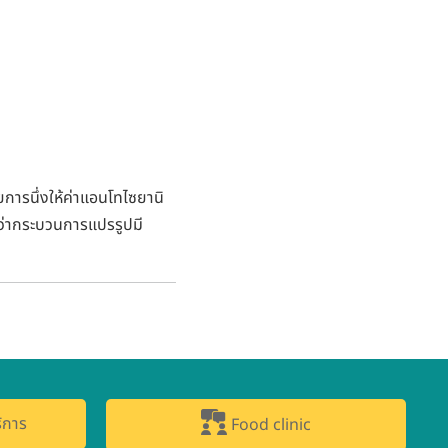
ยการนึ่งให้ค่าแอนโทไซยานิ
อนว่ากระบวนการแปรรูปมี
ิการ
Food clinic