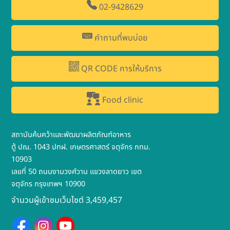
02-9428629
คำถามที่พบบ่อย
QR CODE การให้บริการ
Food clinic
สถาบันค้นคว้าและพัฒนาผลิตภัณฑ์อาหาร
ตู้ ปณ. 1043 ปทฝ. เกษตรศาสตร์ จตุจักร กทม.
10903
เลขที่ 50 ถนนงามวงศ์วาน แขวงลาดยาว เขต
จตุจักร กรุงเทพฯ 10900
จำนวนผู้เข้าชมเว็บไซต์ 3,459,457