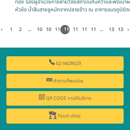
ทอง รองผู้อำนวยการฝ่ายวิจัยสถาบันค้นคว้าและพัฒนา
หัวข้อ น้ำส้มสายชูหมักจากปลายข้าว ณ อาคารอมรภูมิรั
‹
1
2
...
108
109
110
111
112
113
114
...
131
132
›
02-9428629
คำถามที่พบบ่อย
QR CODE การให้บริการ
Food clinic