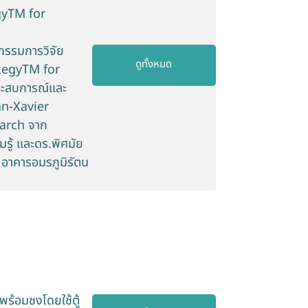
gyTM for
กรรมการวิจัย
ดูทั้งหมด
ategyTM for
ระสบการณ์และ
ean-Xavier
earch จาก
รู้ และดร.พิศมัย
 อาคารอมรภูมิรัตน
ร้อมชงโดยใช้ตู้