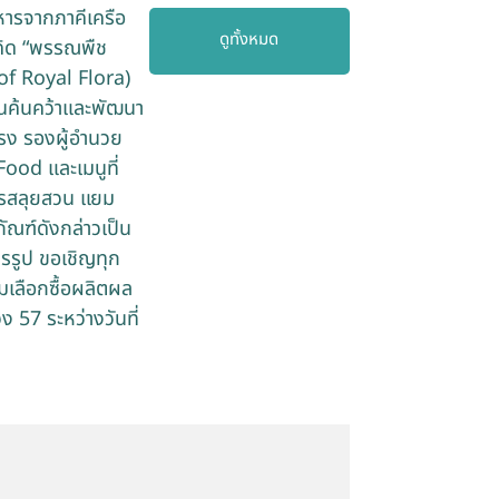
หารจากภาคีเครือ
ดูทั้งหมด
คิด “พรรณพืช
of Royal Flora)
บันค้นคว้าและพัฒนา
รง รองผู้อำนวย
ood และเมนูที่
รสลุยสวน แยม
ัณฑ์ดังกล่าวเป็น
รรูป ขอเชิญทุก
เลือกซื้อผลิตผล
57 ระหว่างวันที่