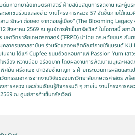
ดีมหาวิทยาลัยเกษตรศาสตร์ ฝ่ายสนับสนุนการจัดงาน และผู้บริ
ฐและเอกชนร่วมแถลงข่าว งานโครงการหลวง 57 จัดขึ้นภายใต้แนว
สาน รักษา ต่อยอด จากดอยสู่เมือง” (The Blooming Legacy 
1–12 สิงหาคม 2569 ณ ศูนย์การค้าเซ็นทรัลเวิลด์ ในโอกาสนี้ สถา
ร มหาวิทยาลัยเกษตรศาสตร์ (IFRPD) นำโดย ดร.หทัยชนก กันต
บุคลากรของสถาบันฯ ร่วมจัดแสดงผลิตภัณฑ์ภายใต้แบรนด์ KU F
ายในงาน ได้แก่ Cupfee ขนมถ้วยหอมกาแฟ Passion Yum เสาว
ี่สีเหลือง หวานน้อย อร่อยมาก โดยผลงานการพัฒนาเมนูและผลิตภ
ิศมัย ศรีชาเยช นักวิจัยชำนาญการ ฝ่ายกระบวนการผลิตและแป
สนวัตกรรมอาหารจากงานวิจัยของมหาวิทยาลัยเกษตรศาสตร์ พร้อม
การหลวง และร่วมเรียนรู้กิจกรรมดี ๆ ภายใน งานโครงการหลวง 
569 ณ ศูนย์การค้าเซ็นทรัลเวิลด์