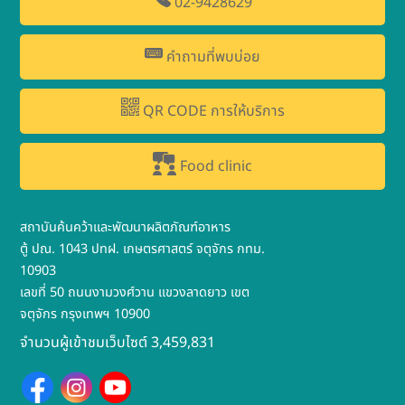
02-9428629
คำถามที่พบบ่อย
QR CODE การให้บริการ
Food clinic
สถาบันค้นคว้าและพัฒนาผลิตภัณฑ์อาหาร
ตู้ ปณ. 1043 ปทฝ. เกษตรศาสตร์ จตุจักร กทม.
10903
เลขที่ 50 ถนนงามวงศ์วาน แขวงลาดยาว เขต
จตุจักร กรุงเทพฯ 10900
จำนวนผู้เข้าชมเว็บไซต์ 3,459,831