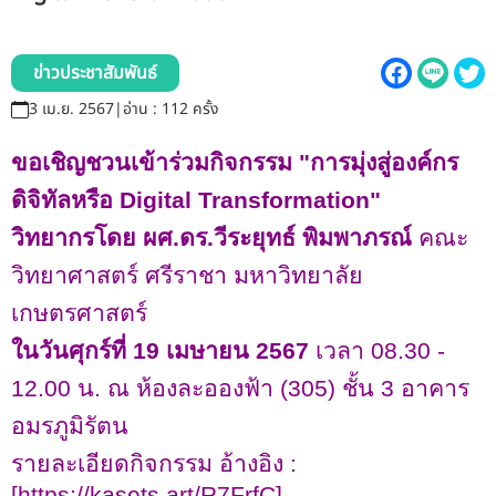
รับข้อร้องเรียนและข้อเสนอแนะ
ระบบสารสนเทศ (ใน)
ข่าวประชาสัมพันธ์
3 เม.ย. 2567
|
อ่าน : 112 ครั้ง
ติดต่อเรา
ขอเชิญชวนเข้าร่วมกิจกรรม "การมุ่งสู่องค์กร
สายตรงผู้บริหาร
ดิจิทัลหรือ
Digital Transformation"
วิทยากรโดย ผศ.ดร.วีระยุทธ์ พิมพาภรณ์
คณะ
วิทยาศาสตร์ ศรีราชา มหาวิทยาลัย
เกษตรศาสตร์
ในวันศุกร์ที่ 19 เมษายน 2567
เวลา 08.30 -
12.00 น. ณ ห้องละอองฟ้า (305) ชั้น 3 อาคาร
อมรภูมิรัตน
รายละเอียดกิจกรรม อ้างอิง :
[
https://kasets.art/R
7
FrfC
]