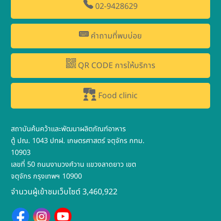
02-9428629
คำถามที่พบบ่อย
QR CODE การให้บริการ
Food clinic
สถาบันค้นคว้าและพัฒนาผลิตภัณฑ์อาหาร
ตู้ ปณ. 1043 ปทฝ. เกษตรศาสตร์ จตุจักร กทม.
10903
เลขที่ 50 ถนนงามวงศ์วาน แขวงลาดยาว เขต
จตุจักร กรุงเทพฯ 10900
จำนวนผู้เข้าชมเว็บไซต์ 3,460,922