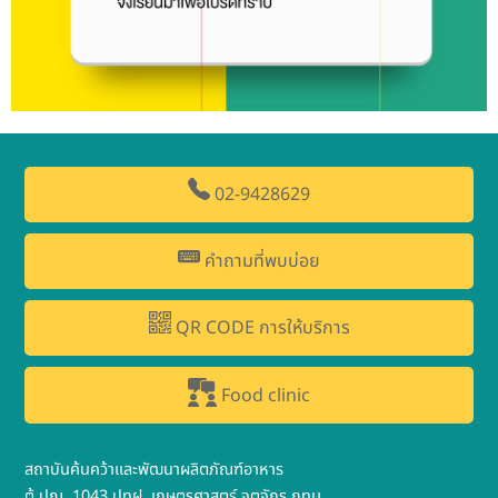
02-9428629
คำถามที่พบบ่อย
QR CODE การให้บริการ
Food clinic
สถาบันค้นคว้าและพัฒนาผลิตภัณฑ์อาหาร
ตู้ ปณ. 1043 ปทฝ. เกษตรศาสตร์ จตุจักร กทม.