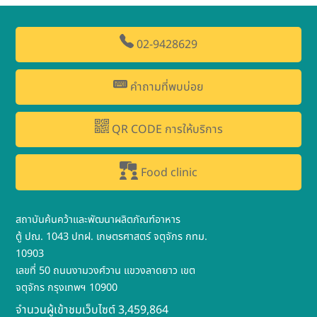
02-9428629
คำถามที่พบบ่อย
QR CODE การให้บริการ
Food clinic
สถาบันค้นคว้าและพัฒนาผลิตภัณฑ์อาหาร
ตู้ ปณ. 1043 ปทฝ. เกษตรศาสตร์ จตุจักร กทม.
10903
เลขที่ 50 ถนนงามวงศ์วาน แขวงลาดยาว เขต
จตุจักร กรุงเทพฯ 10900
จำนวนผู้เข้าชมเว็บไซต์ 3,459,864