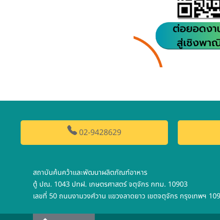
02-9428629
สถาบันค้นคว้าและพัฒนาผลิตภัณฑ์อาหาร
ตู้ ปณ. 1043 ปทฝ. เกษตรศาสตร์ จตุจักร กทม. 10903
เลขที่ 50 ถนนงามวงศ์วาน แขวงลาดยาว เขตจตุจักร กรุงเทพฯ 10