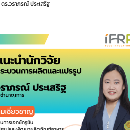
ย ดร.วราภรณ์ ประเสริฐ