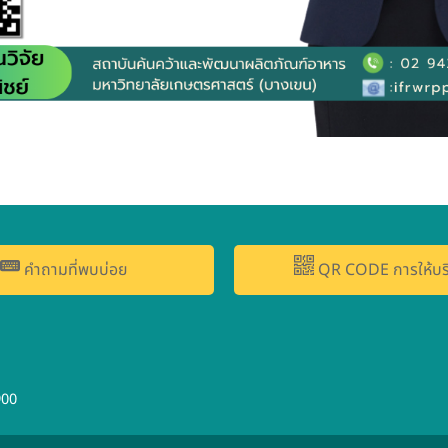
คำถามที่พบบ่อย
QR CODE การให้บร
900