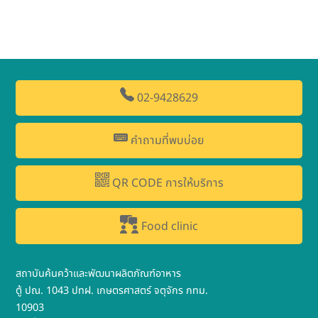
02-9428629
คำถามที่พบบ่อย
QR CODE การให้บริการ
Food clinic
สถาบันค้นคว้าและพัฒนาผลิตภัณฑ์อาหาร
ตู้ ปณ. 1043 ปทฝ. เกษตรศาสตร์ จตุจักร กทม.
10903