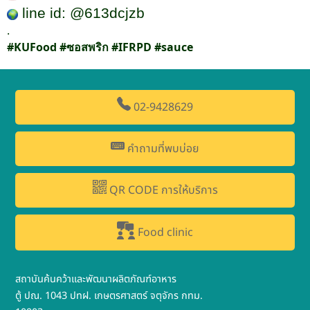
line id: @
613
dcjzb
.
#KUFood
#ซอสพริก
#IFRPD
#sauce
02-9428629
คำถามที่พบบ่อย
QR CODE การให้บริการ
Food clinic
สถาบันค้นคว้าและพัฒนาผลิตภัณฑ์อาหาร
ตู้ ปณ. 1043 ปทฝ. เกษตรศาสตร์ จตุจักร กทม.