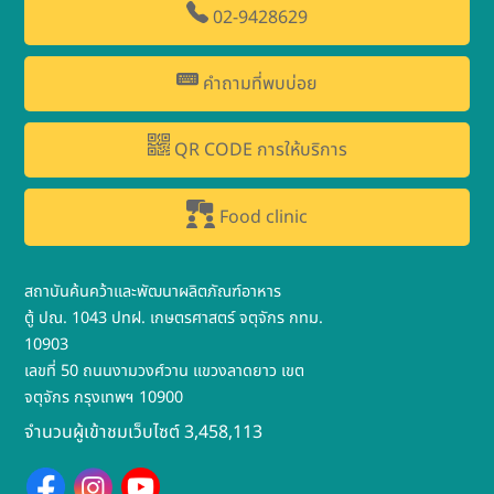
02-9428629
คำถามที่พบบ่อย
QR CODE การให้บริการ
Food clinic
สถาบันค้นคว้าและพัฒนาผลิตภัณฑ์อาหาร
ตู้ ปณ. 1043 ปทฝ. เกษตรศาสตร์ จตุจักร กทม.
10903
เลขที่ 50 ถนนงามวงศ์วาน แขวงลาดยาว เขต
จตุจักร กรุงเทพฯ 10900
จำนวนผู้เข้าชมเว็บไซต์ 3,458,113