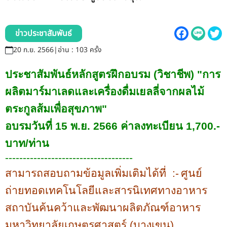
รับข้อร้องเรียนและข้อเสนอแนะ
ระบบสารสนเทศ (ใน)
ข่าวประชาสัมพันธ์
20 ก.ย. 2566
|
อ่าน : 103 ครั้ง
ติดต่อเรา
ประชาสัมพันธ์หลักสูตรฝึกอบรม
(
วิชาชีพ
) "
การ
สายตรงผู้บริหาร
ผลิตมาร์มาเลดและเครื่องดื่มเยลลี่จากผลไม้
ตระกูลส้มเพื่อสุขภาพ
"
อบรมวันที่
15
พ
.
ย
. 2566
ค่าลงทะเบียน
1,700.-
บาท
/
ท่าน
------------------------------------
สามารถสอบถามข้อมูลเพิ่มเติมได้ที่
:-
ศูนย์
ถ่ายทอดเทคโนโลยีและสารนิเทศทางอาหาร
สถาบันค้นคว้าและพัฒนาผลิตภัณฑ์อาหาร
มหาวิทยาลัยเกษตรศาสตร์ (บางเขน)