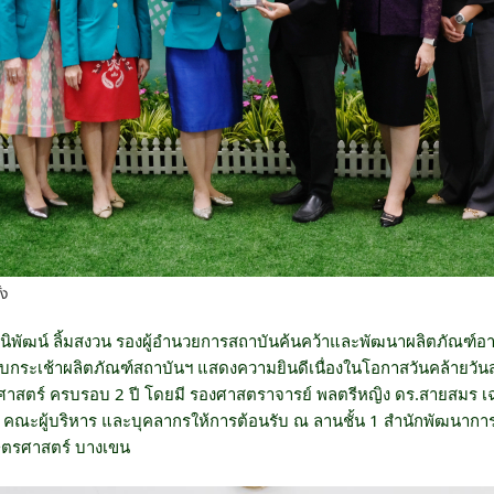
้ง
ร.นิพัฒน์ ลิ้มสงวน รองผู้อำนวยการสถาบันค้นคว้าและพัฒนาผลิตภัณฑ์อ
อบกระเช้าผลิตภัณฑ์สถาบันฯ
แสดงความยินดีเนื่องในโอกาสวันคล้าย
ศาสตร์ ครบรอบ 2 ปี โดยมี รองศาสตราจารย์ พลตรีหญิง ดร.สายสมร เ
ะผู้บริหาร และบุคลากรให้การต้อนรับ ณ ลานชั้น 1 สำนักพัฒนาการเ
กษตรศาสตร์ บางเขน