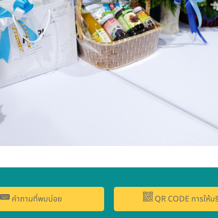
คำถามที่พบบ่อย
QR CODE การให้บร