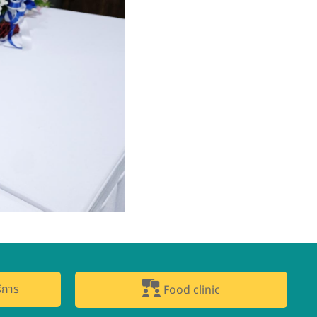
ิการ
Food clinic