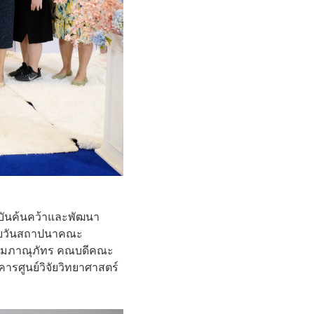
าบันค้นคว้าและพัฒนา
้ายวันสถาปนาคณะ
ลื้มภาณุภัทร คณบดีคณะ
ารศูนย์วิจัยวิทยาศาสตร์