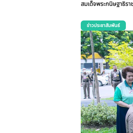
สมเด็จพระกนิษฐาธิราช
ข่าวประชาสัมพันธ์