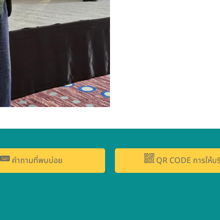
คำถามที่พบบ่อย
QR CODE การให้บร