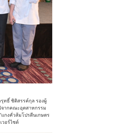
ิ์ ชิติสรรค์กุล รองผู้
ณวุฒิจากคณะอุตสาหกรรม
 “แกงคั่วส้มโปรตีนเกษตร
เวอร์ไซด์