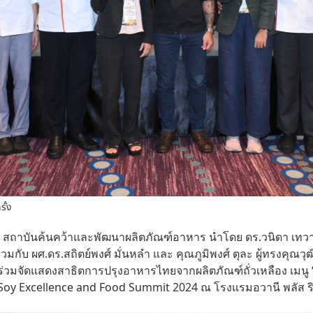
รั้ง
67 สถาบันค้นคว้าและพัฒนาผลิตภัณฑ์อาหาร นำโดย ดร.วนิดา เทวารุทธ
มกับ ผศ.ดร.สถิตย์พงศ์ มั่นหลำ และ คุณภูมิพงศ์ ตุละ ผู้ทรงคุ
ี ร่วมจัดแสดงสาธิตการปรุงอาหารไทยจากผลิตภัณฑ์ถั่วเหลือง เมนู
Soy Excellence and Food Summit 2024 ณ โรงแรมอวานี พลัส ริ