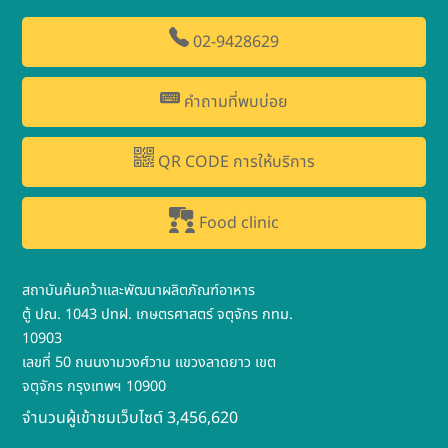
02-9428629
คำถามที่พบบ่อย
QR CODE การให้บริการ
Food clinic
สถาบันค้นคว้าและพัฒนาผลิตภัณฑ์อาหาร
ตู้ ปณ. 1043 ปทฝ. เกษตรศาสตร์ จตุจักร กทม.
10903
เลขที่ 50 ถนนงามวงศ์วาน แขวงลาดยาว เขต
จตุจักร กรุงเทพฯ 10900
จำนวนผู้เข้าชมเว็บไซต์ 3,456,620