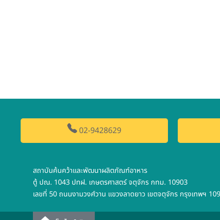
02-9428629
สถาบันค้นคว้าและพัฒนาผลิตภัณฑ์อาหาร
ตู้ ปณ. 1043 ปทฝ. เกษตรศาสตร์ จตุจักร กทม. 10903
เลขที่ 50 ถนนงามวงศ์วาน แขวงลาดยาว เขตจตุจักร กรุงเทพฯ 10