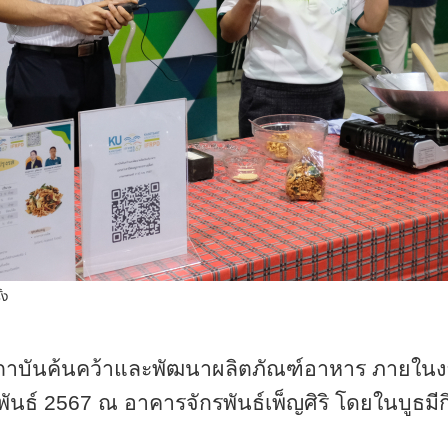
้ง
สถาบันค้นคว้าและพัฒนาผลิตภัณฑ์อาหาร ภายใน
ภาพันธ์ 2567 ณ อาคารจักรพันธ์เพ็ญศิริ โดยในบูธ