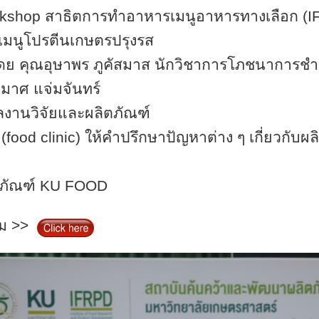
kshop
สาธิตการทำอาหารเมนูอาหารทางเลือก (
I
เมนูโปรตีนเกษตรปรุงรส
อุษาพร ภูคัสมาส นักวิชาการโภชนาการชำนา
มาศ แจ่มจันทร์
งานวิจัยและผลิตภัณฑ์
(
food clinic)
ให้คำปรึกษาปัญหาต่าง ๆ เกี่ยวกับผ
ตภัณฑ์
KU FOOD
ิม >>