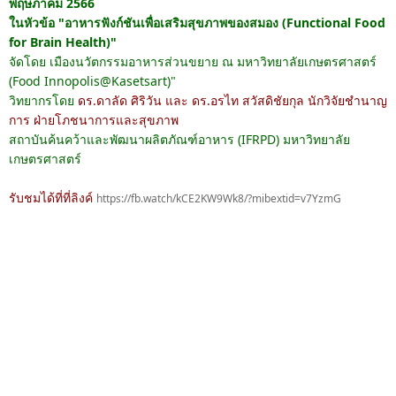
พฤษภาคม 2566 
ในหัวข้อ "อาหารฟังก์ชันเพื่อเสริมสุขภาพของสมอง (Functional Food 
for Brain Health)" 
จัดโดย เมืองนวัตกรรมอาหารส่วนขยาย ณ มหาวิทยาลัยเกษตรศาสตร์ 
(Food Innopolis@Kasetsart)"
วิทยากรโดย 
ดร.ดาลัด ศิริวัน และ ดร.อรไท สวัสดิชัยกุล 
นักวิจัยชำนาญ
การ ฝ่ายโภชนาการและสุขภาพ
สถาบันค้นคว้าและพัฒนาผลิตภัณฑ์อาหาร (IFRPD) มหาวิทยาลัย
เกษตรศาสตร์
รับชมได้ที่ที่ลิงค์ 
https://fb.watch/kCE2KW9Wk8/?mibextid=v7YzmG 