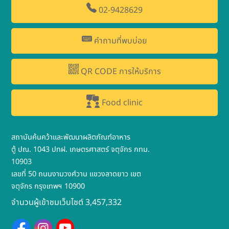
02-9428629
คำถามที่พบบ่อย
QR CODE การให้บริการ
Food clinic
สถาบันค้นคว้าและพัฒนาผลิตภัณฑ์อาหาร
ตู้ ปณ. 1043 ปทฝ. เกษตรศาสตร์ จตุจักร กทม.
10903
เลขที่ 50 ถนนงามวงศ์วาน แขวงลาดยาว เขต
จตุจักร กรุงเทพฯ 10900
จำนวนผู้เข้าชมเว็บไซต์ 3,457,332