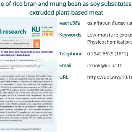
se of rice bran and mung bean as soy substitutes
extruded plant-based meat
ผลงานวิจัย
ดร.หทัยชนก กันตรง แ
Keywords
Low-moisture extru
Physicochemical pro
Telephone
0 2942 8629 (1612)
Email
ifrhnk@ku.ac.th
URL
https://doi.org/10.1