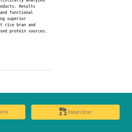
oducts. Results 
and functional 
ng superior 
t rice bran and 
sed protein sources.
ิการ
Food clinic