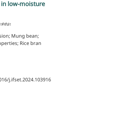
 in low-moisture
ละคณะ
sion; Mung bean;
perties; Rice bran
016/j.ifset.2024.103916