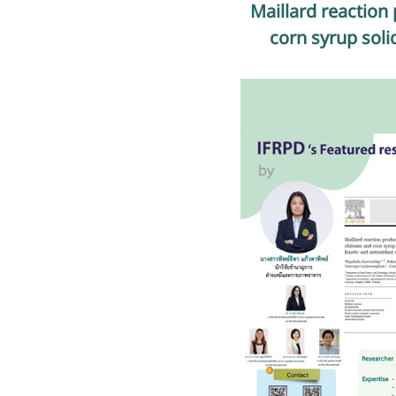
Maillard reactio
corn syrup soli