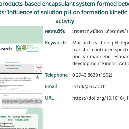
n products-based encapsulant system formed bet
ds: Influence of solution pH on formation kinetic
activity
ผลงานวิจัย
นางสาวทิพย์ธิดา แก้วตาทิพย์
Keywords
Maillard reaction; pH-dep
transform infrared spect
nuclear magnetic resonan
development kinetic; Antio
Telephone
0 2942 8629 (1502)
Email
ifrtdk@ku.ac.th
URL
https://doi.org/10.1016/