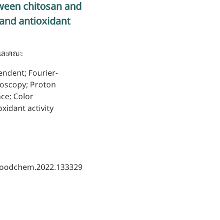
ween chitosan and
 and antioxidant
 และคณะ
endent; Fourier-
roscopy; Proton
ce; Color
xidant activity
j.foodchem.2022.133329