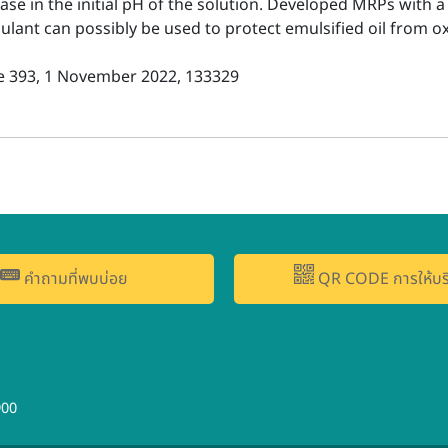
ase in the initial pH of the solution. Developed MRPs with a
lant can possibly be used to protect emulsified oil from ox
 393, 1 November 2022, 133329
คำถามที่พบบ่อย
QR CODE การให้บร
900