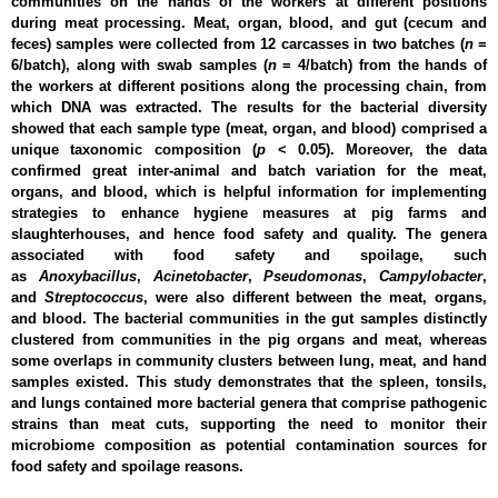
communities on the hands of the workers at different positions
during meat processing. Meat, organ, blood, and gut (cecum and
feces) samples were collected from 12 carcasses in two batches (
n
=
6/batch), along with swab samples (
n
= 4/batch) from the hands of
the workers at different positions along the processing chain, from
which DNA was extracted. The results for the bacterial diversity
showed that each sample type (meat, organ, and blood) comprised a
unique taxonomic composition (
p
< 0.05). Moreover, the data
confirmed great inter-animal and batch variation for the meat,
organs, and blood, which is helpful information for implementing
strategies to enhance hygiene measures at pig farms and
slaughterhouses, and hence food safety and quality. The genera
associated with food safety and spoilage, such
as
Anoxybacillus
,
Acinetobacter
,
Pseudomonas
,
Campylobacter
,
and
Streptococcus
, were also different between the meat, organs,
and blood. The bacterial communities in the gut samples distinctly
clustered from communities in the pig organs and meat, whereas
some overlaps in community clusters between lung, meat, and hand
samples existed. This study demonstrates that the spleen, tonsils,
and lungs contained more bacterial genera that comprise pathogenic
strains than meat cuts, supporting the need to monitor their
microbiome composition as potential contamination sources for
food safety and spoilage reasons.