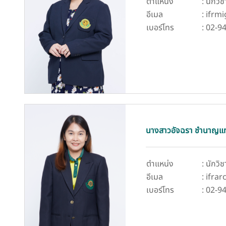
ตำแหน่ง
: นักวิ
อีเมล
: ifrm
เบอร์โทร
: 02-9
นางสาวอัจฉรา ชำนาญแ
ตำแหน่ง
: นักวิ
อีเมล
: ifra
เบอร์โทร
: 02-9