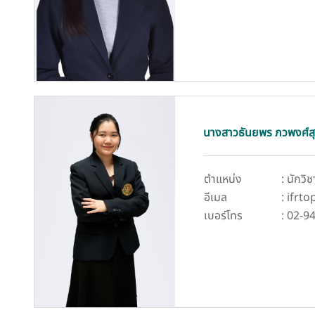
นางสาวธันยพร ภวพงศ์สุ
ตำแหน่ง
: นักวิ
อีเมล
: ifrt
เบอร์โทร
: 02-9