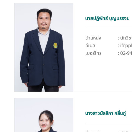
นายปฏิพัทธ์ บุญบรรจบ
ตำแหน่ง
: นักวิ
อีเมล
: ifrp
เบอร์โทร
: 02-9
นางสาวมัลลิกา กลิ่นภู่