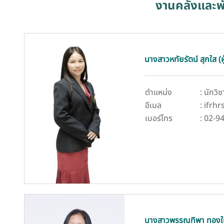
งานคลังและพั
นางสาวหทัยรัตน์ สุกใส (
ตำแหน่ง
: นักว
อีเมล
: ifrh
เบอร์โทร
: 02-9
นางสาวพรรณทิพา ทองใ