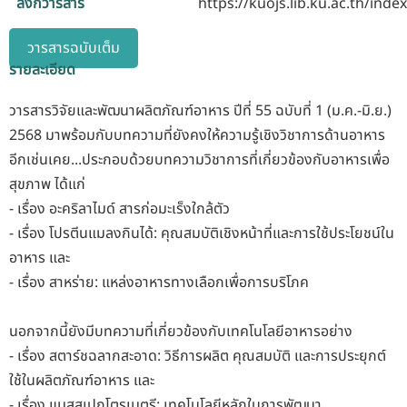
ลิงก์วารสาร
https://kuojs.lib.ku.ac.th/ind
วารสารฉบับเต็ม
รายละเอียด
วารสารวิจัยและพัฒนาผลิตภัณฑ์อาหาร ปีที่ 55 ฉบับที่ 1 (ม.ค.-มิ.ย.)
2568 มาพร้อมกับบทความที่ยังคงให้ความรู้เชิงวิชาการด้านอาหาร
อีกเช่นเคย...ประกอบด้วยบทความวิชาการที่เกี่ยวข้องกับอาหารเพื่อ
สุขภาพ ได้แก่
- เรื่อง อะคริลาไมด์ สารก่อมะเร็งใกล้ตัว
- เรื่อง โปรตีนแมลงกินได้: คุณสมบัติเชิงหน้าที่และการใช้ประโยชน์ใน
อาหาร และ
- เรื่อง สาหร่าย: แหล่งอาหารทางเลือกเพื่อการบริโภค
นอกจากนี้ยังมีบทความที่เกี่ยวข้องกับเทคโนโลยีอาหารอย่าง
- เรื่อง สตาร์ชฉลากสะอาด: วิธีการผลิต คุณสมบัติ และการประยุกต์
ใช้ในผลิตภัณฑ์อาหาร และ
- เรื่อง แมสสเปกโตรเมตรี: เทคโนโลยีหลักในการพัฒนา