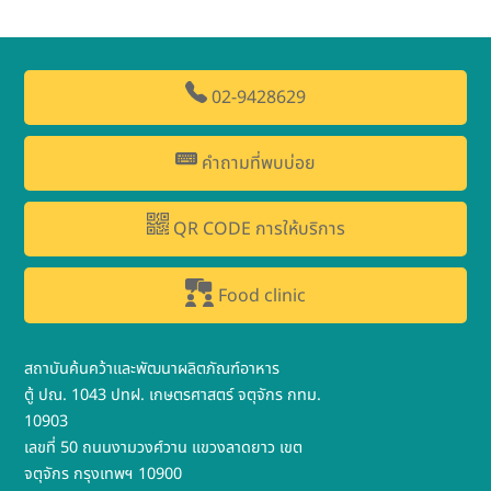
02-9428629
คำถามที่พบบ่อย
QR CODE การให้บริการ
Food clinic
สถาบันค้นคว้าและพัฒนาผลิตภัณฑ์อาหาร
ตู้ ปณ. 1043 ปทฝ. เกษตรศาสตร์ จตุจักร กทม.
10903
เลขที่ 50 ถนนงามวงศ์วาน แขวงลาดยาว เขต
จตุจักร กรุงเทพฯ 10900