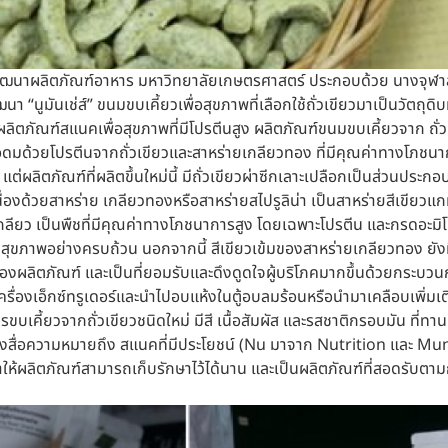
ะพัฒนาผลิตภัณฑ์อาหาร มหาวิทยาลัยเกษตรศาสตร์ ประกอบด้วย นางจุฬาล
“นูมันเช่ส์” ขนมขบเคี้ยวเพื่อสุขภาพที่เลือกใช้ถั่วเขียวมาเป็นวัตถุดิ
ได้ผลิตภัณฑ์สแนคเพื่อสุขภาพที่มีโปรตีนสูง ผลิตภัณฑ์ขนมขบเคี้ยวจาก ถ
ัย อุดมด้วยโปรตีนจากถั่วเขียวและสาหร่ายเกลียวทอง ที่มีคุณค่าทางโ
 แต่ผลิตภัณฑ์ที่ผลิตขึ้นใหม่นี้ มีถั่วเขียวผ่าซีกเลาะเปลือกเป็นส่วนปร
เนื่องด้วยสาหร่าย เกลียวทองหรือสาหร่ายสไปรูลิน่า เป็นสาหร่ายสีเขียว
เกลียว เป็นพืชที่มีคุณค่าทางโภชนาการสูง โดยเฉพาะโปรตีน และกรดอะมิโน
ชิงสุขภาพอย่างครบถ้วน นอกจากนี้ สีเขียวเข้มของสาหร่ายเกลียวทอง ยังม
ิตภัณฑ์ และเป็นที่ยอมรับและดึงดูดใจผู้บริโภคมากขึ้นด้วยกระบวนการ
ื่องเอ็กซ์ทรูเดอร์และนำไปอบแห้งในตู้อบลมร้อนหรือนำมาเคลือบเพิ่มเติมเ
ี้ยวจากถั่วเขียวชนิดใหม่ มีสี เนื้อสัมผัส และรสชาติกรอบมัน ที่ทานเพ
 ซึ่งสื่อความหมายถึง สแนคที่มีประโยชน์ (Nu มาจาก Nutrition และ 
ให้ผลิตภัณฑ์สามารถเก็บรักษาไว้ได้นาน และเป็นผลิตภัณฑ์ที่สอดรับตา