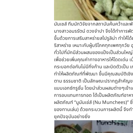
มันเชส์ ทีมนักวิจัยจากสถาบันค้นคว้าแล
นางสาวอมรรัตน์ ดวงจำปา จึงได้ทำการพัฒนา 
ขึ้นด้วยการเสริมสาหร่ายสไปรูลิน่า ทำให้
ริสาหร่าย เหมาะกับผู้บริโภคทุกเพศทุกว
ทั่วไปที่มักมีส่วนผสมของแป้งเป็นส่วนใหญ่
เพื่อช่วยเพิ่มคุณค่าทางอาหารให้โดดเด่น 
กระบอกต่อกันไม่มีกิ่งก้าน และบิดตัวเป็น 
ทำให้ผลิตภัณฑ์ที่พัฒนา ขึ้นมีคุณสมบัติเ
ตาม ธรรมชาติ เป็นลักษณะปรากฏสำคัญของผล
แบบเอกซ์ทรูชั่น โดยนำส่วนผสมต่างๆเข้าเคร
การอบแทนการทอด ได้เป็นผลิตภัณฑ์อาหารขบเค
ผลิตภัณฑ์ “นูมันเช่ส์ (Nu Munchees)”
ของทานเล่น) ด้วยกระบวนการผลิตนี้ จึงทำ
ยุคปัจจุบันอย่างยิ่ง