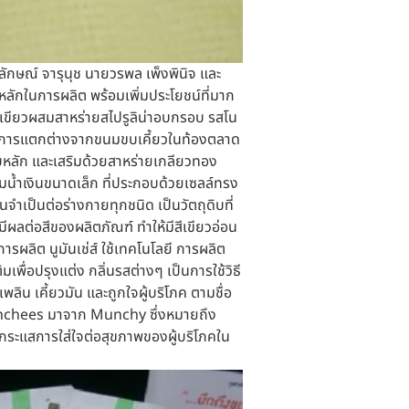
ักษณ์ จารุนุช นายวรพล เพ็งพินิจ และ
บหลักในการผลิต พร้อมเพิ่มประโยชน์ที่มาก
ั่วเขียวผสมสาหร่ายสไปรูลิน่าอบกรอบ รสโน
ภชนาการแตกต่างจากขนมขบเคี้ยวในท้องตลาด
ะกอบหลัก และเสริมด้วยสาหร่ายเกลียวทอง
แกมน้ำเงินขนาดเล็ก ที่ประกอบด้วยเซลล์ทรง
จำเป็นต่อร่างกายทุกชนิด เป็นวัตถุดิบที่
ีผลต่อสีของผลิตภัณฑ์ ทำให้มีสีเขียวอ่อน
ผลิต นูมันเช่ส์ ใช้เทคโนโลยี การผลิต
พื่อปรุงแต่ง กลิ่นรสต่างๆ เป็นการใช้วิธี
ลิน เคี้ยวมัน และถูกใจผู้บริโภค ตามชื่อ
Munchees มาจาก Munchy ซึ่งหมายถึง
มกระแสการใส่ใจต่อสุขภาพของผู้บริโภคใน