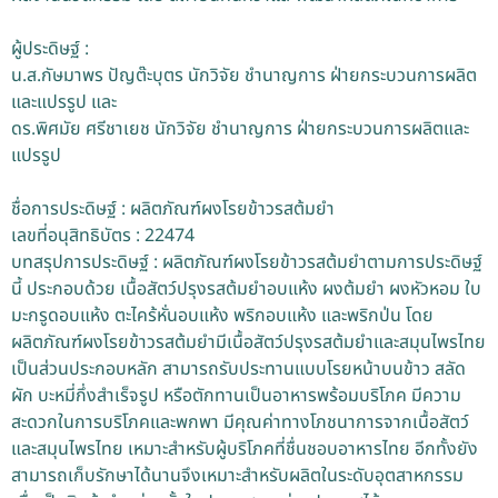
ผู้ประดิษฐ์ :
น.ส.กัษมาพร ปัญต๊ะบุตร นักวิจัย ชำนาญการ ฝ่ายกระบวนการผลิต
และแปรรูป และ
ดร.พิศมัย ศรีชาเยช นักวิจัย ชำนาญการ ฝ่ายกระบวนการผลิตและ
แปรรูป
ชื่อการประดิษฐ์ : ผลิตภัณฑ์ผงโรยข้าวรสต้มยำ
เลขที่อนุสิทธิบัตร : 22474
บทสรุปการประดิษฐ์ : ผลิตภัณฑ์ผงโรยข้าวรสต้มยำตามการประดิษฐ์
นี้ ประกอบด้วย เนื้อสัตว์ปรุงรสต้มยำอบแห้ง ผงต้มยำ ผงหัวหอม ใบ
มะกรูดอบแห้ง ตะไคร้หั่นอบแห้ง พริกอบแห้ง และพริกป่น โดย
ผลิตภัณฑ์ผงโรยข้าวรสต้มยำมีเนื้อสัตว์ปรุงรสต้มยำและสมุนไพรไทย
เป็นส่วนประกอบหลัก สามารถรับประทานแบบโรยหน้าบนข้าว สลัด
ผัก บะหมี่กึ่งสำเร็จรูป หรือตักทานเป็นอาหารพร้อมบริโภค มีความ
สะดวกในการบริโภคและพกพา มีคุณค่าทางโภชนาการจากเนื้อสัตว์
และสมุนไพรไทย เหมาะสำหรับผู้บริโภคที่ชื่นชอบอาหารไทย อีกทั้งยัง
สามารถเก็บรักษาได้นานจึงเหมาะสำหรับผลิตในระดับอุตสาหกรรม