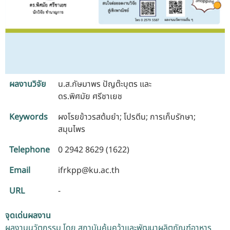
ผลงานวิจัย
น.ส.กัษมาพร ปัญต๊ะบุตร และ
ดร.พิศมัย ศรีชาเยช
Keywords
ผงโรยข้าวรสต้มยำ; โปรตีน; การเก็บรักษา;
สมุนไพร
Telephone
0 2942 8629 (1622)
Email
ifrkpp@ku.ac.th
URL
-
จุดเด่นผลงาน
ผลงานนวัตกรรม โดย สถาบันค้นคว้าและพัฒนาผลิตภัณฑ์อาหาร