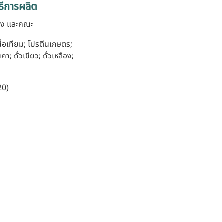
ธีการผลิต
รง และคณะ
ื้อเทียม; โปรตีนเกษตร;
นคา; ถั่วเขียว; ถั่วเหลือง;
20)