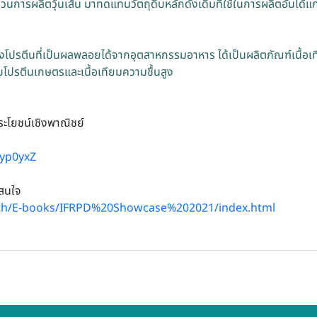
บวนการผลิตวุ้นเส้น มาทดแทนวัตถุดิบหลักดั้งเดิมที่ใช้ในการผลิตอันได้แก่
่งโปรตีนที่เป็นผลพลอยได้จากอุตสาหกรรมอาหาร ได้เป็นผลิตภัณฑ์เนื้อ
บบโปรตีนเกษตรและเนื้อเทียมความชื้นสูง
ะโยชน์เชิงพาณิชย์
7yp0yxZ
าสนใจ
ac.th/E-books/IFRPD%20Showcase%202021/index.html