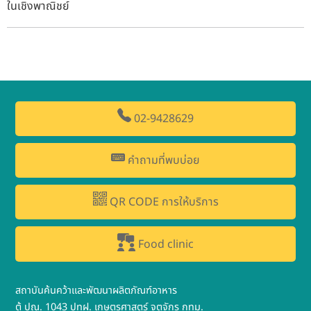
ในเชิงพาณิชย์
02-9428629
คำถามที่พบบ่อย
QR CODE การให้บริการ
Food clinic
สถาบันค้นคว้าและพัฒนาผลิตภัณฑ์อาหาร
ตู้ ปณ. 1043 ปทฝ. เกษตรศาสตร์ จตุจักร กทม.